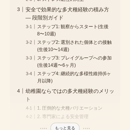
安全で効果的な多犬種経験の積み方
― 段階別ガイド
ステップ1: 観察からスタート(生後
8〜10週)
ステップ2: 選別された個体との接触
(生後10〜14週)
ステップ3: プレイグループへの参加
(生後14週〜6ヶ月)
ステップ4: 継続的な多様性維持(6ヶ
月以降)
幼稚園ならではの多犬種経験のメリッ
ト
1. 圧倒的な犬種バリエーション
2. 専門家による安全管理
もっと見る