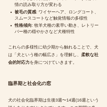
情の読み取り方が変わる
被毛の質感
: ワイヤーヘア、ロングコート、
スムースコートなど触覚情報の多様性
性格傾向
: 牧羊犬種の素早い動き、レトリー
バー種の穏やかさなど犬種特性
これらの多様性に幼少期から触れることで、犬
は「犬という種の幅広さ」を理解し、
柔軟な社
会的対応力
を身につけていきます。
臨界期と社会化の窓
犬の社会化臨界期は生後3週〜14週(16週という