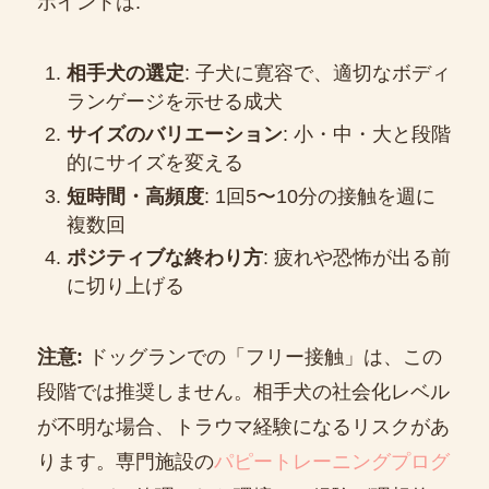
ポイントは:
相手犬の選定
: 子犬に寛容で、適切なボディ
ランゲージを示せる成犬
サイズのバリエーション
: 小・中・大と段階
的にサイズを変える
短時間・高頻度
: 1回5〜10分の接触を週に
複数回
ポジティブな終わり方
: 疲れや恐怖が出る前
に切り上げる
注意:
ドッグランでの「フリー接触」は、この
段階では推奨しません。相手犬の社会化レベル
が不明な場合、トラウマ経験になるリスクがあ
ります。専門施設の
パピートレーニングプログ