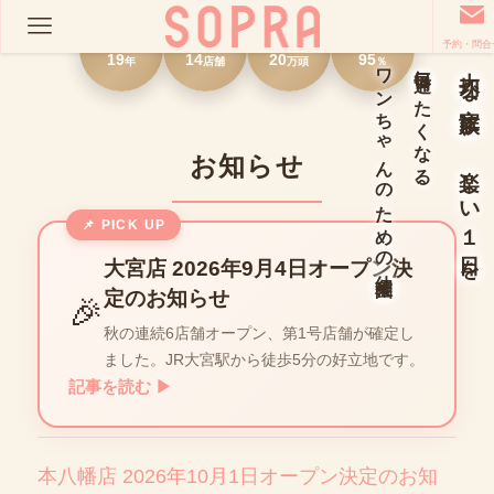
銀座発
首都圏
実績
顧客満足度
予約・問合
19
14
20
95
年
店舗
万頭
％
ワンちゃんのための幼稚園
毎日通いたくなる、
大切な家族に、楽しい１日を
お知らせ
📌 PICK UP
大宮店 2026年9月4日オープン決
定のお知らせ
🎉
秋の連続6店舗オープン、第1号店舗が確定し
ました。JR大宮駅から徒歩5分の好立地です。
記事を読む ▶
本八幡店 2026年10月1日オープン決定のお知