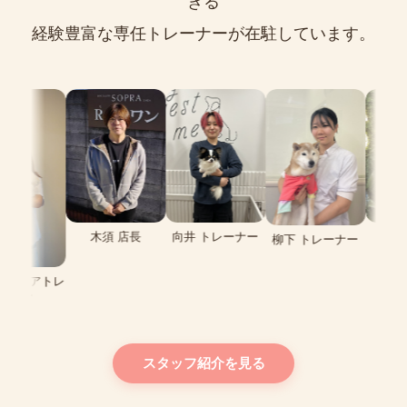
きる
経験豊富な専任トレーナーが在駐しています。
木
向井 トレーナー
木須 店長
李 トレーナー
柳下 トレーナー
スタッフ紹介を見る