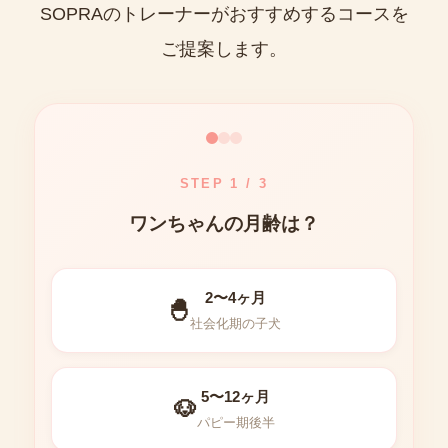
SOPRAのトレーナーがおすすめするコースを
ご提案します。
STEP
1
/ 3
ワンちゃんの月齢は？
2〜4ヶ月
🐣
社会化期の子犬
5〜12ヶ月
🐶
パピー期後半