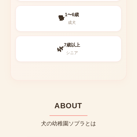
1〜6歳
🐕
成犬
7歳以上
🌿
シニア
ABOUT
犬の幼稚園ソプラとは