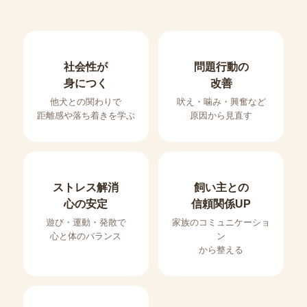
社会性が
問題行動の
身につく
改善
他犬との関わりで
吠え・噛み・興奮など
距離感や落ち着きを学ぶ
原因から見直す
ストレス解消
飼い主との
心の安定
信頼関係UP
遊び・運動・発散で
家族のコミュニケーショ
心と体のバランス
ン
から整える