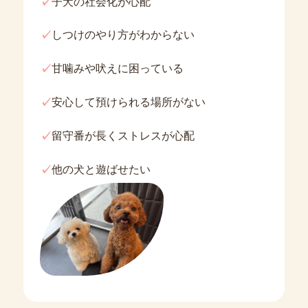
✓
子犬の社会化が心配
✓
しつけのやり方がわからない
✓
甘噛みや吠えに困っている
✓
安心して預けられる場所がない
✓
留守番が長くストレスが心配
✓
他の犬と遊ばせたい